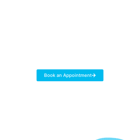
Women’s Check Up, up to 40
years old
View more
Book an Appointment