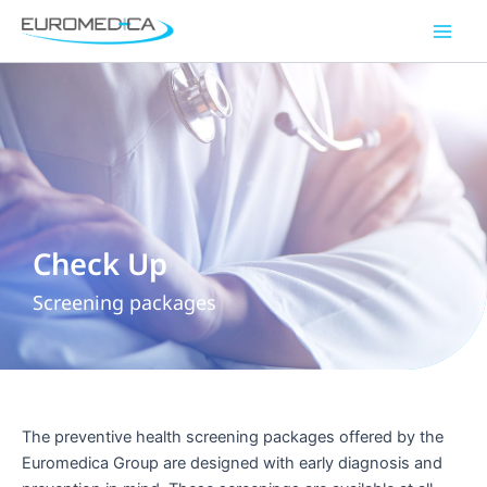
Skip
Main
to
Men
content
Check Up
Screening packages
The preventive health screening packages offered by the
Euromedica Group are designed with early diagnosis and