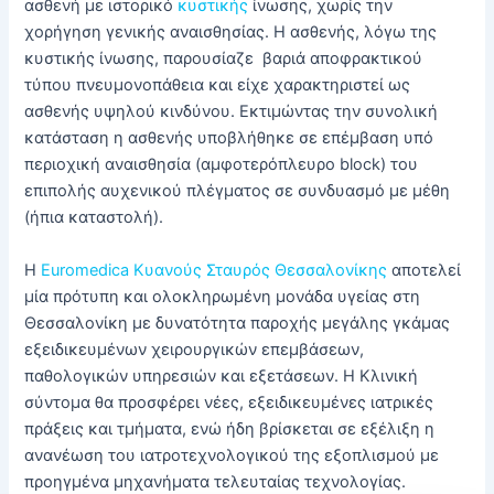
ασθενή με ιστορικό
κυστικής
ίνωσης, χωρίς την
χορήγηση γενικής αναισθησίας. Η ασθενής, λόγω της
κυστικής ίνωσης, παρουσίαζε βαριά αποφρακτικού
τύπου πνευμονοπάθεια και είχε χαρακτηριστεί ως
ασθενής υψηλού κινδύνου. Εκτιμώντας την συνολική
κατάσταση η ασθενής υποβλήθηκε σε επέμβαση υπό
περιοχική αναισθησία (αμφοτερόπλευρο block) του
επιπολής αυχενικού πλέγματος σε συνδυασμό με μέθη
(ήπια καταστολή).
Η
Euromedica Κυανούς Σταυρός Θεσσαλονίκης
αποτελεί
μία πρότυπη και ολοκληρωμένη μονάδα υγείας στη
Θεσσαλονίκη με δυνατότητα παροχής μεγάλης γκάμας
εξειδικευμένων χειρουργικών επεμβάσεων,
παθολογικών υπηρεσιών και εξετάσεων. Η Κλινική
σύντομα θα προσφέρει νέες, εξειδικευμένες ιατρικές
πράξεις και τμήματα, ενώ ήδη βρίσκεται σε εξέλιξη η
ανανέωση του ιατροτεχνολογικού της εξοπλισμού με
προηγμένα μηχανήματα τελευταίας τεχνολογίας.