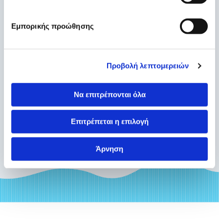
Εμπορικής προώθησης
Αιματουρία
Νέα
/ Από
euromedica
Προβολή λεπτομερειών
Euromedica-Αρωγή Θεσσαλονίκης: 10
Να επιτρέπονται όλα
χρόνια στο πλευρό των ασθενών
Νέα
/ Από
euromedica
Επιτρέπεται η επιλογή
Άρνηση