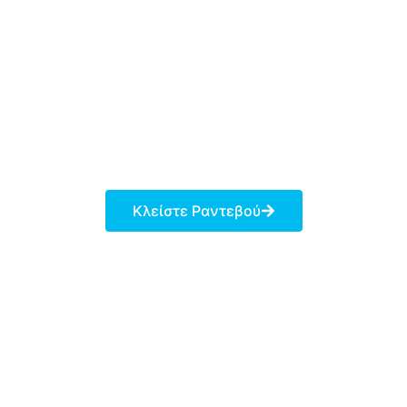
Προγεννητικός Έλεγχος
Περισσότερα
Κλείστε Ραντεβού