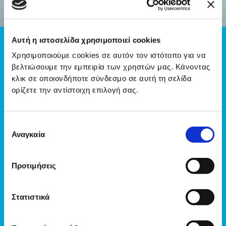
Αυτή η ιστοσελίδα χρησιμοποιεί cookies
Χρησιμοποιούμε cookies σε αυτόν τον ιστότοπο για να
Η Αποστολή μας
βελτιώσουμε την εμπειρία των χρηστών μας. Κάνοντας
Η αποστολή της
Euromedica
είναι να προσφέρει
κλικ σε οποιονδήποτε σύνδεσμο σε αυτή τη σελίδα
καινοτόμες και υψηλού επιπέδου υγειονομικές
ορίζετε την αντίστοιχη επιλογή σας.
υπηρεσίες, σύμφωνα πάντα με τις διεθνείς
προδιαγραφές, οι οποίες συνδυάζουν την
επιστημονική αριστεία με την ανθρώπινη προσέγγιση.
Επιλογή
Αναγκαία
συγκατάθεσης
Για το σκοπό αυτό:
Προτιμήσεις
Συνεργαζόμαστε με κορυφαίους ιατρούς στις
περιοχές που δραστηριοποιούμαστε
Επανδρώνουμε τις μονάδες μας με άρτια
Στατιστικά
καταρτισμένο και έμπειρο νοσηλευτικό και
διοικητικό προσωπικό