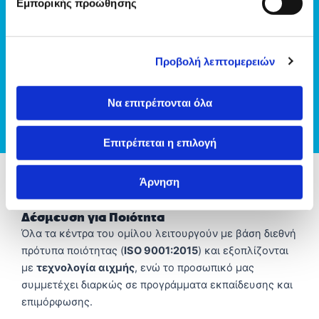
Εμπορικής προώθησης
Εφαρμόζουμε εντατικό πρόγραμμα εκπαίδευσης
του προσωπικού μας καθώς και επιστημονικές
ενημερώσεις προς τους συνεργάτες ιατρούς μας
Προβολή λεπτομερειών
Ανανεώνουμε διαρκώς τον ιατροτεχνολογικό
μας εξοπλισμό, επενδύοντας σε μηχανήματα
Να επιτρέπονται όλα
τεχνολογίας αιχμής, μέσω του εκτεταμένου
επενδυτικού προγράμματος που εφαρμόζουμε
Επιτρέπεται η επιλογή
Άρνηση
Δέσμευση για Ποιότητα
Όλα τα κέντρα του ομίλου λειτουργούν με βάση διεθνή
πρότυπα ποιότητας (
ISO 9001:2015
) και εξοπλίζονται
με
τεχνολογία αιχμής
, ενώ το προσωπικό μας
συμμετέχει διαρκώς σε προγράμματα εκπαίδευσης και
επιμόρφωσης.