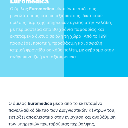
Euromedica
Ο όμιλος
Euromedica
είναι ένας από τους
μεγαλύτερους και πιο αξιόπιστους ιδιωτικούς
ομίλους παροχής υπηρεσιών υγείας στην Ελλάδα,
με περισσότερα από 30 χρόνια παρουσίας και
εκτεταμένο δίκτυο σε όλη τη χώρα. Από το 1991,
προσφέρει ποιοτική, προσβάσιμη και ασφαλή
ιατρική φροντίδα σε κάθε πολίτη, με σεβασμό στην
ανθρώπινη ζωή και αξιοπρέπεια.
O όμιλος
Euromedica
μέσα από το εκτεταμένο
πανελλαδικό δίκτυο των Διαγνωστικών Κέντρων του,
εστιάζει αποκλειστικά στην ενίσχυση και αναβάθμιση
των υπηρεσιών πρωτοβάθμιας περίθαλψης,