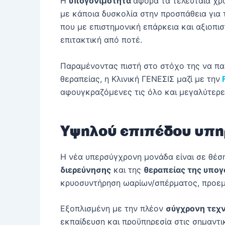
Η
υπογονιμότητα
αφορά τα τελευταία χρό
με κάποια δυσκολία στην προσπάθεια για 
που με επιστημονική επάρκεια και αξιοπισ
επιτακτική από ποτέ.
Παραμένοντας πιστή στο στόχο της να παρ
θεραπείας, η Κλινική ΓΕΝΕΣΙΣ μαζί με την
αφουγκραζόμενες τις όλο και μεγαλύτερε
Υψηλού επιπέδου υπηρ
Η νέα υπερσύγχρονη μονάδα είναι σε θέσ
διερεύνησης
και της
θεραπείας της υπογ
κρυοσυντήρηση ωαρίων/σπέρματος, προεμφ
Εξοπλισμένη με την πλέον
σύγχρονη τεχ
εκπαίδευση και προϋπηρεσία στις σημαντι