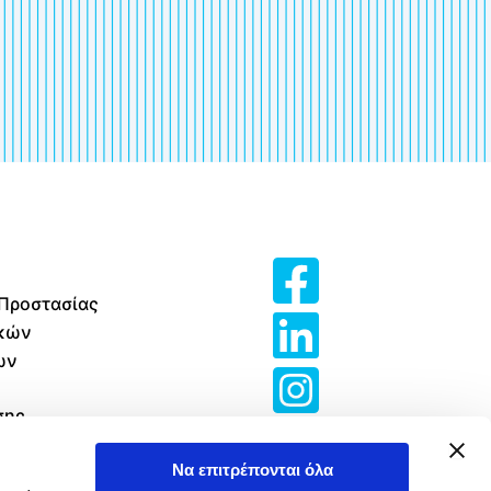
 Προστασίας
κών
ων
σης
 Cookies
Να επιτρέπονται όλα