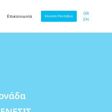
GR
Επικοινωνία
Κλείστε Ραντεβού
EN
Μονάδα
ΓΕΝΕΣΙΣ