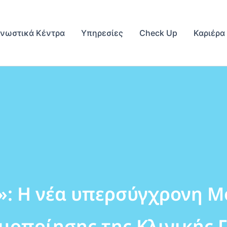
γνωστικά Κέντρα
Υπηρεσίες
Check Up
Καριέρα
is»: H νέα υπερσύγχρονη 
μοποίησης της Κλινικής 