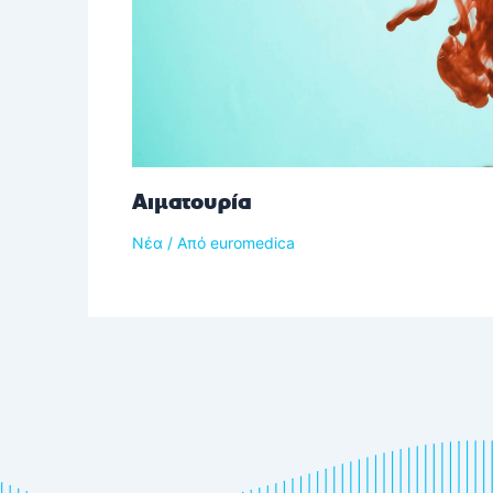
Αιματουρία
Νέα
/ Από
euromedica