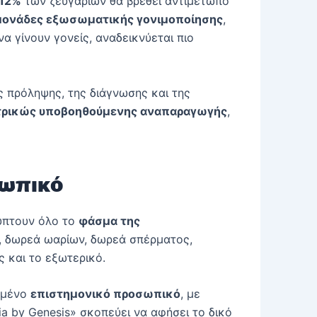
12%
των ζευγαριών θα βρεθεί αντιμέτωπο
 μονάδες εξωσωματικής γονιμοποίησης
,
α γίνουν γονείς, αναδεικνύεται πιο
ς πρόληψης, της διάγνωσης και της
τρικώς υποβοηθούμενης αναπαραγωγής
,
σωπικό
λύπτουν όλο το
φάσμα της
, δωρεά ωαρίων, δωρεά σπέρματος,
 και το εξωτερικό.
ευμένο
επιστημονικό προσωπικό
, με
a by Genesis» σκοπεύει να αφήσει το δικό