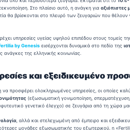
νια όλο και περισσότερα ζευγάρια. Εκτιμάται ότι το
10%-
τεκνοποίηση. Στο πλαίσιο αυτό, η ανάγκη για
αξιόπιστες
τία θα βρίσκονται στο πλευρό των ζευγαριών που θέλουν ν
έχει υπηρεσίες υγείας υψηλού επιπέδου στους τομείς τη
Fertilia by Genesis
εισέρχονται δυναμικά στο πεδίο της
ια
ς ανάγκες της ελληνικής κοινωνίας.
εσίες και εξειδικευμένο προ
η να προσφέρει ολοκληρωμένες υπηρεσίες, οι οποίες κα
ονιμότητας
(εξωσωματική γονιμοποίηση, σπερματέγχυση
υτευτικό γενετικό έλεγχο) σε ζευγάρια από τη χώρα μας
νολογία
, αλλά και στελεχωμένη από έμπειρο και εξειδικ
κότερες μονάδες εξωσωματικής του εξωτερικού, η «Fertili