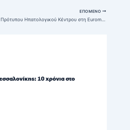
ΕΠΌΜΕΝΟ
Δημιουργία Πρότυπου Ηπατολογικού Κέντρου στη Euromedica Κυανούς Σταυρός
σσαλονίκης: 10 χρόνια στο