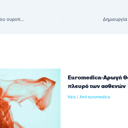
Όλα όσα πρέπει να γνωρίζουμε για τη λιθίαση του ουροποιητικού
Euromedica-Αρωγή Θε
πλευρό των ασθενών
Νέα
/ Από
euromedica