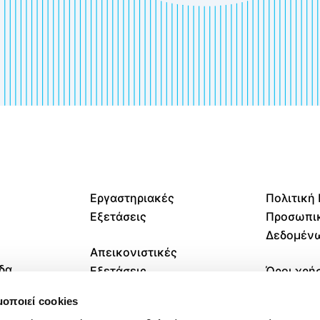
Εργαστηριακές
Πολιτική
Εξετάσεις
Προσωπι
Δεδομέν
Απεικονιστικές
δα
Εξετάσεις
Όροι χρή
μοποιεί cookies
Κατ’ Οίκον
Πολιτική