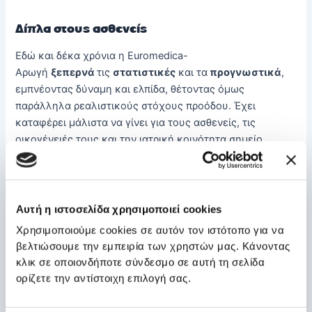
Δίπλα στους ασθενείς
Εδώ και δέκα χρόνια η Euromedica-
Αρωγή
ξεπερνά
τις
στατιστικές
και τα
προγνωστικά
,
εμπνέοντας δύναμη και ελπίδα, θέτοντας όμως
παράλληλα ρεαλιστικούς στόχους προόδου. Έχει
καταφέρει μάλιστα να γίνει για τους ασθενείς, τις
οικογένειές τους και την ιατρική κοινότητα σημείο
αναφοράς στη Φυσική Ιατρική και Αποκατάσταση στην
Ελλάδα και στη Νοτιοανατολική Ευρώπη.
Η
Euromedica-Αρωγή Θεσσαλονίκης
συνεχίζει να
Αυτή η ιστοσελίδα χρησιμοποιεί cookies
αποτελεί το πρότυπο Κέντρο Αποκατάστασης στη
Χρησιμοποιούμε cookies σε αυτόν τον ιστότοπο για να
Νοτιοανατολική Ευρώπη, επενδύοντας στο καταρτισμένο
βελτιώσουμε την εμπειρία των χρηστών μας. Κάνοντας
ανθρώπινο δυναμικό, στις υψηλού επιπέδου υπηρεσίες
κλικ σε οποιονδήποτε σύνδεσμο σε αυτή τη σελίδα
αποκατάστασης, στην τεχνολογία αιχμής και στις
ορίζετε την αντίστοιχη επιλογή σας.
σύγχρονες υποδομές, με έναν και μοναδικό στόχο: τα
χαμόγελα των ασθενών όταν αντιλαμβάνονται πως