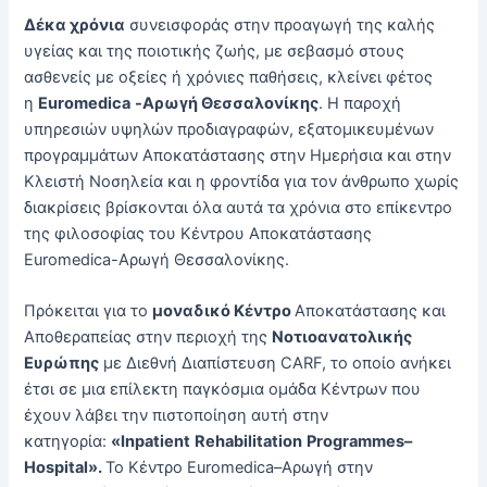
Δέκα χρόνια
συνεισφοράς στην προαγωγή της καλής
υγείας και της ποιοτικής ζωής, με σεβασμό στους
ασθενείς με οξείες ή χρόνιες παθήσεις, κλείνει φέτος
η
Euromedica
-Αρωγή Θεσσαλονίκης
. Η παροχή
υπηρεσιών υψηλών προδιαγραφών, εξατομικευμένων
προγραμμάτων Αποκατάστασης στην Ημερήσια και στην
Κλειστή Νοσηλεία και η φροντίδα για τον άνθρωπο χωρίς
διακρίσεις βρίσκονται όλα αυτά τα χρόνια στο επίκεντρο
της φιλοσοφίας του Κέντρου Αποκατάστασης
Euromedica-Αρωγή Θεσσαλονίκης.
Πρόκειται για το
μοναδικό Κέντρο
Αποκατάστασης και
Αποθεραπείας στην περιοχή της
Νοτιοανατολικής
Ευρώπης
με Διεθνή Διαπίστευση CARF, το οποίο ανήκει
έτσι σε μια επίλεκτη παγκόσμια ομάδα Κέντρων που
έχουν λάβει την πιστοποίηση αυτή στην
κατηγορία:
«
Inpatient
Rehabilitation
Programmes
–
Hospital
».
Το Κέντρο Euromedica–Αρωγή στην