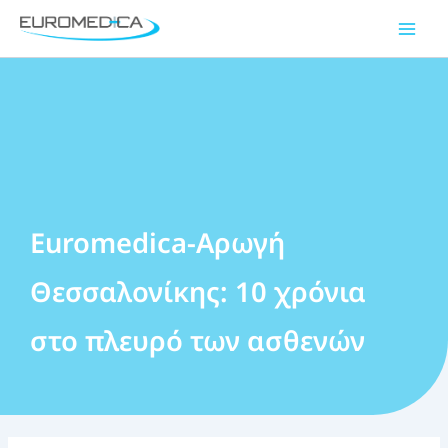
Μετάβαση
Main
στο
Men
περιεχόμενο
Euromedica-Αρωγή
Θεσσαλονίκης: 10 χρόνια
στο πλευρό των ασθενών