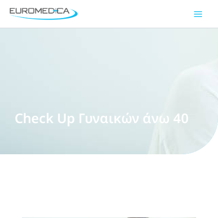
Μετάβαση
Main
στο
Men
περιεχόμενο
Check Up Γυναικών άνω 40