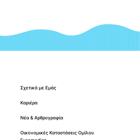
Λευκός Πύργος
Αλεξανδρούπολη
Πολίχνη
Λάρισα
Πύλη Αξιού
Πιερία
Τούμπα (Αριστοτέλειο)
Σχετικά με Εμάς
Καριέρα
Νέα & Αρθρογραφία
Οικονομικές Καταστάσεις Ομίλου