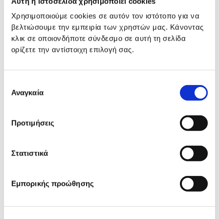
Αυτή η ιστοσελίδα χρησιμοποιεί cookies
Χρησιμοποιούμε cookies σε αυτόν τον ιστότοπο για να
βελτιώσουμε την εμπειρία των χρηστών μας. Κάνοντας
70€
κλικ σε οποιονδήποτε σύνδεσμο σε αυτή τη σελίδα
ορίζετε την αντίστοιχη επιλογή σας.
Τιμή Πακέτου
Επιλογή
Αναγκαία
συγκατάθεσης
Κλείστε Ραντεβού
Προτιμήσεις
Διαγνωστικά Κέντρα
Στατιστικά
που εξυπηρετούν την υπηρεσία
ΑΤΤΙΚΗ
Εμπορικής προώθησης
Αγία Παρασκευή