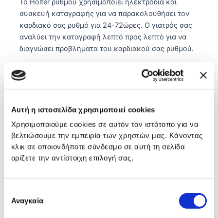
Αλεξάνδρειο
Το Holter ρυθμού χρησιμοποιεί ηλεκτρόδια και
συσκευή καταγραφής για να παρακολουθήσει τον
Λευκός Πύργος
καρδιακό σας ρυθμό για 24-72ώρες. Ο γιατρός σας
Πύλη Αξιού
αναλύει την καταγραφή λεπτό προς λεπτό για να
διαγνώσει προβλήματα του καρδιακού σας ρυθμού.
Το Holter πίεσης χρησιμοποιεί περιβραχιόνιο και
συσκευή καταγραφής για να παρακολουθήσει την
αρτηριακή σας πίεση για 24ώρες. Ο γιατρός σας
αναλύει την καταγραφή για να διαπιστώσει
Αυτή η ιστοσελίδα χρησιμοποιεί cookies
διαταραχές στην αρτηριακή σας πίεση, να
Χρησιμοποιούμε cookies σε αυτόν τον ιστότοπο για να
καθοδηγήσει τη θεραπεία και να διακρίνει μεταξύ
βελτιώσουμε την εμπειρία των χρηστών μας. Κάνοντας
πρωτοπαθών και δευτεροπαθών αιτίων υπέρτασης.
κλικ σε οποιονδήποτε σύνδεσμο σε αυτή τη σελίδα
ορίζετε την αντίστοιχη επιλογή σας.
Επιλογή
Αναγκαία
συγκατάθεσης