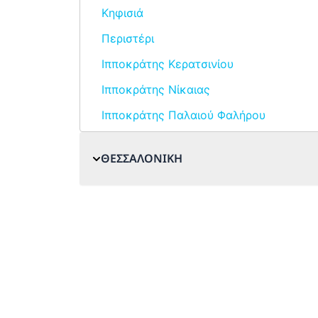
Κηφισιά
Περιστέρι
Ιπποκράτης Κερατσινίου
Ιπποκράτης Νίκαιας
Ιπποκράτης Παλαιού Φαλήρου
ΘΕΣΣΑΛΟΝΙΚΗ
Αλεξάνδρειο
Δυτική Θεσσαλονίκη
Λευκός Πύργος
Πύλη Αξιού