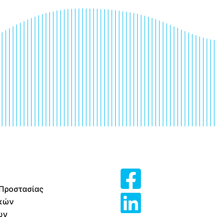
 Προστασίας
κών
ων