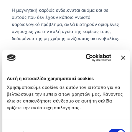
Η μαγνητική καρδιάς ενδείκνυται ακόμα και σε
αυτούς που δεν έχουν κάποιο γνωστό
καρδιολογικό πρόβλημα, αλλά διατηρούν ορισμένες
ανησυχίες για την καλή υγεία της καρδιάς τους,
δεδομένου της μη χρήσης ιονίζουσας ακτινοβολίας.
Πως διενεργείται
η εξέταση της
μαγνητικής τομογραφίας
Η εξέταση
διαρκεί περίπου 1 ώρα
. Κατά τη
Αυτή η ιστοσελίδα χρησιμοποιεί cookies
διάρκεια της εξέτασης ο ασθενής βρίσκεται
ξαπλωμένος σε ύπτια θέση στο τραπέζι του
Χρησιμοποιούμε cookies σε αυτόν τον ιστότοπο για να
μαγνητικού τομογράφου, ακούγοντας μουσική της
βελτιώσουμε την εμπειρία των χρηστών μας. Κάνοντας
αρεσκείας του, ενώ βρίσκεται σε συνεχή οπτικό-
κλικ σε οποιονδήποτε σύνδεσμο σε αυτή τη σελίδα
ακουστική επικοινωνία με τον τεχνολόγο του
ορίζετε την αντίστοιχη επιλογή σας.
μαγνητικού τομογράφου για οτιδήποτε χρειαστεί.
Επιλογή
Μερικές φορές θα του ζητηθεί να κρατήσει την