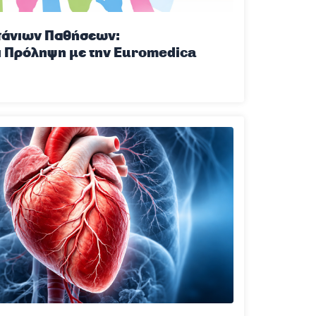
πάνιων Παθήσεων:
ι Πρόληψη με την Euromedica