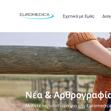
Μετάβαση
στο
περιεχόμενο
Σχετικά με Εμάς
Δια
Νέα & Αρθρογραφί
Μάθετε περισσότερα για την Euromedic