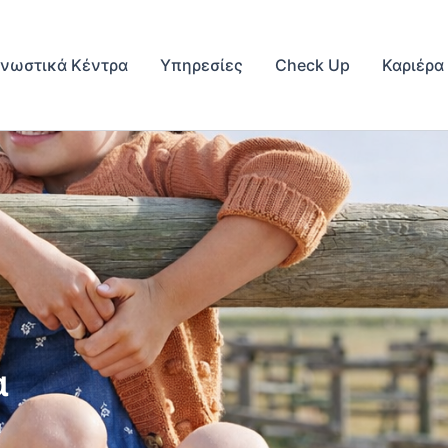
γνωστικά Κέντρα
Υπηρεσίες
Check Up
Καριέρα
α
a