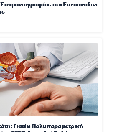
ς Στεφανιογραφίας στη Euromedica
ης
άτη: Γιατί η Πολυπαραμετρική