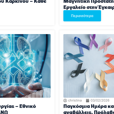
ού Καρκίνου – Kάθε
Μαγνητική Προστάτη
Εργαλείο στην Έγκαι
Περισσότερα
christina
03/02/2026
ργίας – Εθνικό
Παγκόσμια Ημέρα κατ
ΑΝΩ
αναβάλλεις. Πρόλαβέ