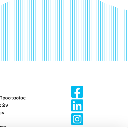
 Προστασίας
κών
ων
σης