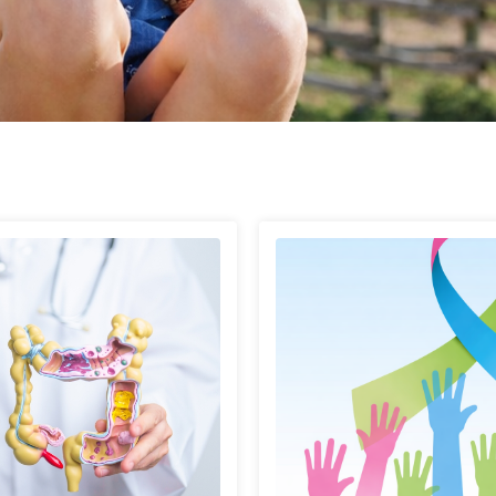
Page
Page
Page
Page
Page