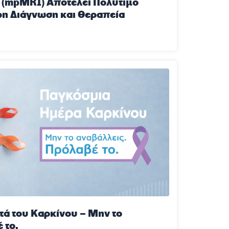
 (mpMRI) Αποτελεί Πολύτιμο
ρη Διάγνωση και Θεραπεία
ά του Καρκίνου – Μην το
 το.