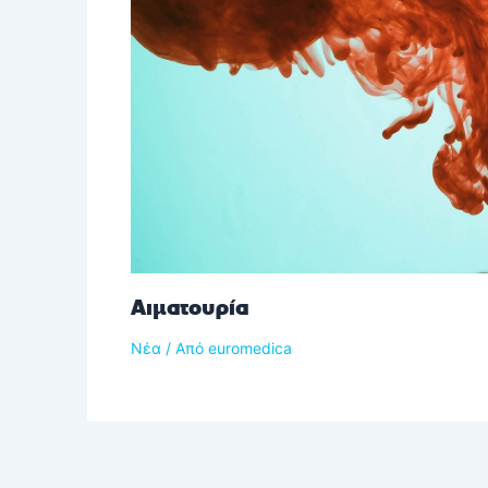
Αιματουρία
Νέα
/ Από
euromedica