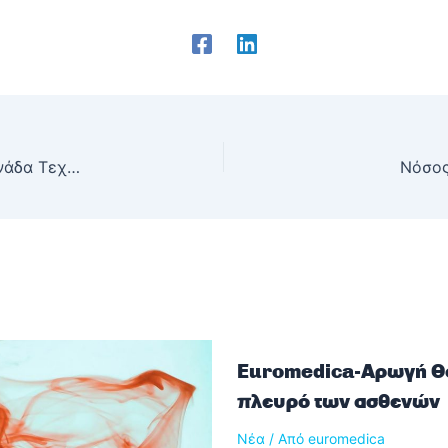
Euromedica Γενική Κλινική Ζωοδόχος Πηγή:Μονάδα Τεχνητού Νεφρού με την ασφάλεια της Κλινικής
Νόσος
Euromedica-Αρωγή Θε
πλευρό των ασθενών
Νέα
/ Από
euromedica