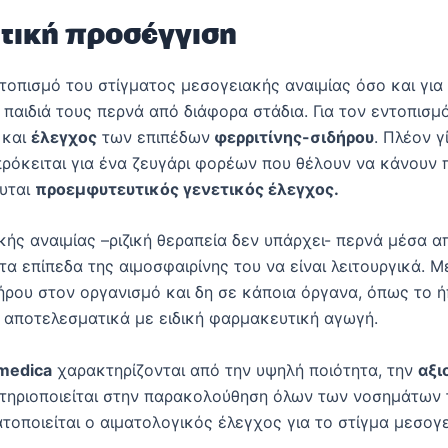
τική προσέγγιση
τοπισμό του στίγματος μεσογειακής αναιμίας όσο και για
παιδιά τους περνά από διάφορα στάδια. Για τον εντοπισμ
και
έλεγχος
των επιπέδων
φερριτίνης-σιδήρου
. Πλέον 
ρόκειται για ένα ζευγάρι φορέων που θέλουν να κάνουν π
νυται
προεμφυτευτικός γενετικός έλεγχος.
κής αναιμίας –ριζική θεραπεία δεν υπάρχει- περνά μέσα α
α επίπεδα της αιμοσφαιρίνης του να είναι λειτουργικά. 
ρου στον οργανισμό και δη σε κάποια όργανα, όπως το ήπα
ι αποτελεσματικά με ειδική φαρμακευτική αγωγή.
medica
χαρακτηρίζονται από την υψηλή ποιότητα, την
αξι
στηριοποιείται στην παρακολούθηση όλων των νοσημάτων τ
τοποιείται ο αιματολογικός έλεγχος για το στίγμα μεσογ