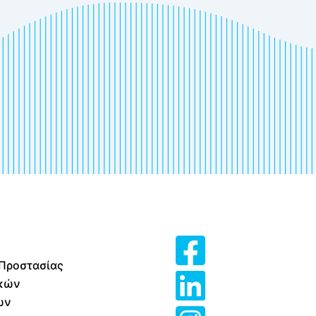
 Προστασίας
κών
ων