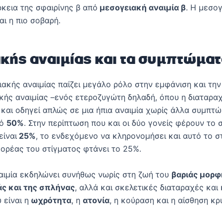
κεια της σφαιρίνης β από
μεσογειακή αναιμία β
. Η μεσογ
αι η πιο σοβαρή.
ακής αναιμίας
και τα συμπτώματ
ακής αναιμίας παίζει μεγάλο ρόλο στην εμφάνιση και την 
κής αναιμίας –ενός ετεροζυγώτη δηλαδή, όπου η διαταραχ
 και οδηγεί απλώς σε μια ήπια αναιμία χωρίς άλλα συμπτ
τό
50%
. Στην περίπτωση που και οι δύο γονείς φέρουν το σ
είναι
25%
, το ενδεχόμενο να κληρονομήσει και αυτό το στί
 φορέας του στίγματος φτάνει το 25%.
ναιμία εκδηλώνει συνήθως νωρίς στη ζωή του
βαριάς μορφ
άς και της σπλήνας
, αλλά και σκελετικές διαταραχές κα
είναι η
ωχρότητα
, η
ατονία
, η κούραση και η αίσθηση κ