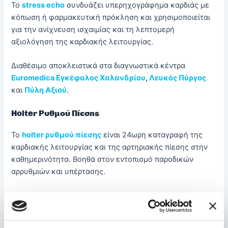
Το
stress echo
συνδυάζει υπερηχογράφημα καρδιάς με
κόπωση ή φαρμακευτική πρόκληση και χρησιμοποιείται
για την ανίχνευση ισχαιμίας και τη λεπτομερή
αξιολόγηση της καρδιακής λειτουργίας.
Διαθέσιμο αποκλειστικά στα διαγνωστικά κέντρα
Euromedica Εγκέφαλος Χαλανδρίου
,
Λευκός Πύργος
και
Πύλη Αξιού
.
Holter
Ρυθμού Πίεσης
Το
holter ρυθμού πίεσης
είναι 24ωρη καταγραφή της
καρδιακής λειτουργίας και της αρτηριακής πίεσης στην
καθημερινότητα. Βοηθά στον εντοπισμό παροδικών
αρρυθμιών και υπέρτασης.
Διαθέσιμο σε όλα τα
διαγνωστικά κέντρα της Αττικής
και στη Θεσσαλονίκη στα διαγνωστικά
Euromedica
Αλεξάνδρειο
,
Λευκός Πύργος
και
Πύλη Αξιού
.