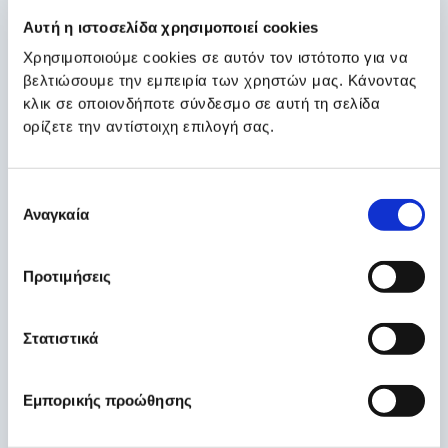
Αυτή η ιστοσελίδα χρησιμοποιεί cookies
Καρδιολογική Εξέταση
Χρησιμοποιούμε cookies σε αυτόν τον ιστότοπο για να
Η εξέταση από καρδιολόγο περιλαμβάνει πλήρη
βελτιώσουμε την εμπειρία των χρηστών μας. Κάνοντας
αξιολόγηση του ιατρικού ιστορικού, κλινική εξέταση και
κλικ σε οποιονδήποτε σύνδεσμο σε αυτή τη σελίδα
καθοδήγηση για περαιτέρω διαγνωστικό έλεγχο ή
ορίζετε την αντίστοιχη επιλογή σας.
θεραπεία.
Γιατί να επιλέξετε τα Διαγνωστικά Κέντρα
Επιλογή
Euromedica
Αναγκαία
συγκατάθεσης
Σύγχρονος ιατροτεχνολογικός εξοπλισμός
Προτιμήσεις
Έμπειροι και εξειδικευμένοι καρδιολόγοι
Άμεση εξυπηρέτηση και αξιόπιστα αποτελέσματα
Στατιστικά
Κλείστε Ραντεβού για Καρδιολογικό Έλεγχο
Η έγκαιρη διάγνωση σώζει ζωές. Εμπιστευτείτε το
Εμπορικής προώθησης
καρδιολογικό τμήμα
της
Euromedica
για έναν
ολοκληρωμένο καρδιολογικό έλεγχο
με ασφάλεια και