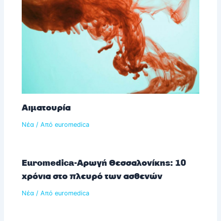
Αιματουρία
Νέα
/ Από
euromedica
Euromedica-Αρωγή Θεσσαλονίκης: 10
χρόνια στο πλευρό των ασθενών
Νέα
/ Από
euromedica