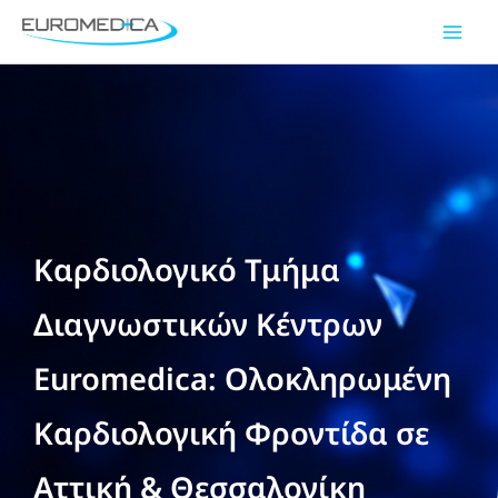
Μετάβαση
Main
στο
Men
περιεχόμενο
Καρδιολογικό Τμήμα
Διαγνωστικών Κέντρων
Euromedica: Ολοκληρωμένη
Καρδιολογική Φροντίδα σε
Αττική & Θεσσαλονίκη