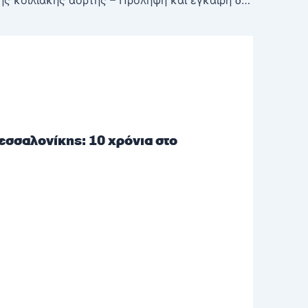
Παθήσεις της κοιλιακής αορτής – Πρόληψη και έγκαιρη διάγνωση στη Euromedica
σσαλονίκης: 10 χρόνια στο