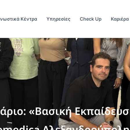
γνωστικά Κέντρα
Υπηρεσίες
Check Up
Καριέρα
νάριο: «Βασική Εκπαίδευ
omedica Αλεξανδρούπολη