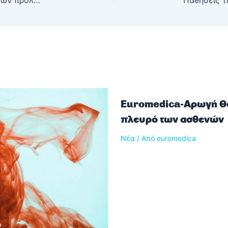
Παγκόσμια Ημέρα Ψυχικής Υγείας: Η σημασία των προληπτικών εξετάσεων
Euromedica-Αρωγή Θε
πλευρό των ασθενών
Νέα
/ Από
euromedica