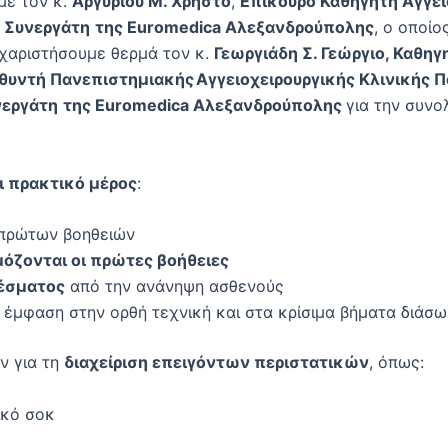
με τον κ.
Αργυρίου Μ. Χρήστο
,
Επίκουρο Καθηγητή Αγγει
 Συνεργάτη
της Euromedica Αλεξανδρούπολης
, ο οποί
υχαριστήσουμε θερμά τον κ.
Γεωργιάδη Σ. Γεώργιο​, Καθη
υθυντή Πανεπιστημιακής Αγγειοχειρουργικής Κλινικής 
νεργάτη
της Euromedica Αλεξανδρούπολης
για την συνο
ι πρακτικό μέρος
:
πρώτων βοηθειών
μόζονται οι πρώτες βοήθειες
έσματος
από την ανάνηψη ασθενούς
έμφαση στην ορθή τεχνική και στα κρίσιμα βήματα διάσ
ν για τη
διαχείριση επειγόντων περιστατικών
, όπως:
ικό σοκ