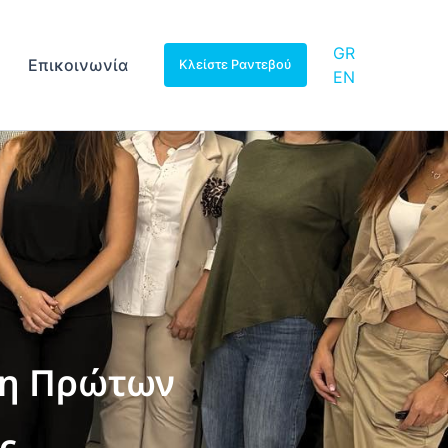
GR
Επικοινωνία
Κλείστε Ραντεβού
EN
ση Πρώτων
ς