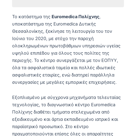
Αιματολογικό
Το κατάστημα της
Euromedica Πολίχνης
,
υποκατάστημα της Euromedica Δυτικής
Ανοσολογικό Ορμονολογικό
Θεσσαλονίκης, ξεκίνησε τη λειτουργία του τον
Βιοχημικό
Ιούνιο του 2020, με στόχο την παροχή
ολοκληρωμένων πρωτοβάθμιων υπηρεσιών υγείας
Μικροβιολογικό
υψηλού επιπέδου για όλους τους πολίτες της
Μοριακή Βιολογία
περιοχής. Το κέντρο συνεργάζεται με τον ΕΟΠΥΥ,
όλα τα ασφαλιστικά ταμεία και πολλές ιδιωτικές
ασφαλιστικές εταιρίες, ενώ διατηρεί παράλληλα
συνεργασίες με μεγάλες εμπορικές επιχειρήσεις.
Εξοπλισμένο με σύγχρονα μηχανήματα τελευταίας
τεχνολογίας, το διαγνωστικό κέντρο Euromedica
Πολίχνης διαθέτει τμήματα στελεχωμένα από
εξειδικευμένο και άρτια εκπαιδευμένο ιατρικό και
παραϊατρικό προσωπικό. Στο κέντρο
πραγματοποιούνται επίσης όλες οι απαραίτητες