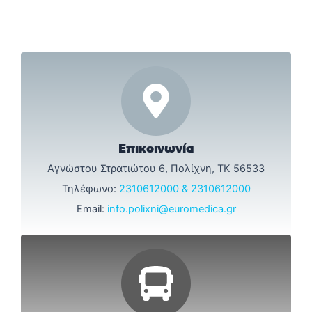
Επικοινωνία
Αγνώστου Στρατιώτου 6, Πολίχνη, ΤΚ 56533
Τηλέφωνο:
2310612000 & 2310612000
Email:
info.polixni@euromedica.gr