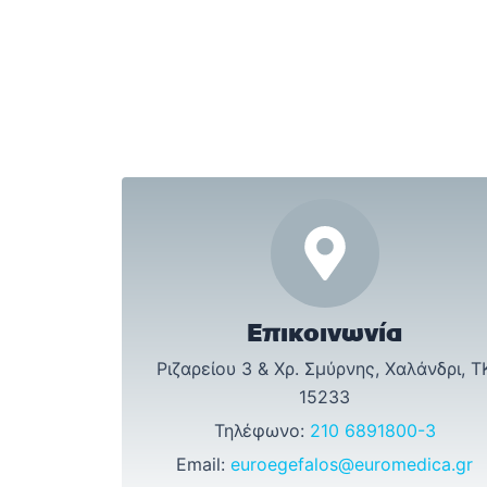
Επικοινωνία
Ριζαρείου 3 & Χρ. Σμύρνης, Χαλάνδρι, Τ
15233
Τηλέφωνο:
210 6891800-3
Email:
euroegefalos@euromedica.gr