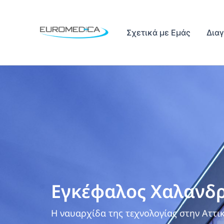
Μετάβαση
στο
περιεχόμενο
Σχετικά με Εμάς
Δια
Εγκέφαλος Χαλανδ
Η ναυαρχίδα της τεχνολογίας στην Αττικ