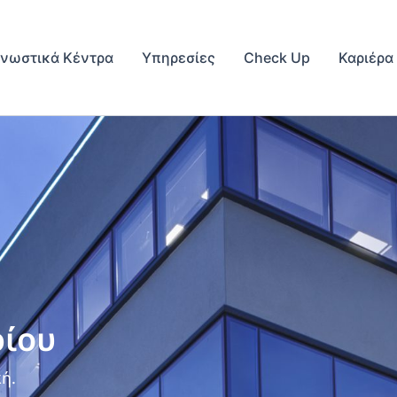
γνωστικά Κέντρα
Υπηρεσίες
Check Up
Καριέρα
ρίου
ή.